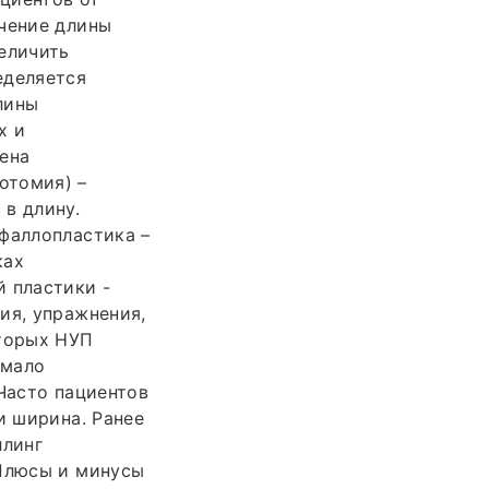
ичение длины
еличить
еделяется
лины
х и
ена
отомия) –
в длину.
фаллопластика –
ках
й пластики -
ия, упражнения,
оторых НУП
 мало
 Часто пациентов
и ширина. Ранее
ллинг
 Плюсы и минусы