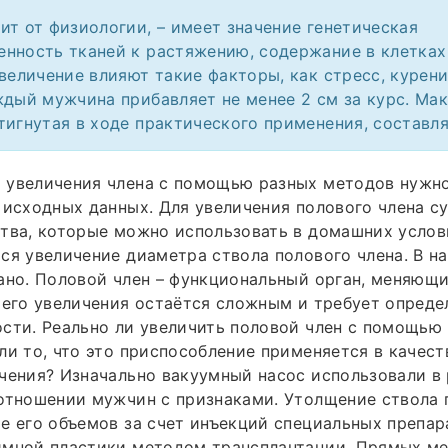
ит от физиологии, – имеет значение генетическая
нность тканей к растяжению, содержание в клетках 
увеличение влияют такие факторы, как стресс, курени
ждый мужчина прибавляет не менее 2 см за курс. Ма
тигнутая в ходе практического применения, составля
 увеличения члена с помощью разных методов нужно
 исходных данных. Для увеличения полового члена 
тва, которые можно использовать в домашних услов
ся увеличение диаметра ствола полового члена. В н
ано. Половой член – функциональный орган, меняющ
 его увеличения остаётся сложным и требует опреде
сти. Реально ли увеличить половой член с помощью
ли то, что это приспособление применяется в качес
чения? Изначально вакуумный насос использовали в 
отношении мужчин с признаками. Утолщение ствола 
е его объемов за счет инъекций специальных препар
имной пластики методом трансплантации. Прямых м