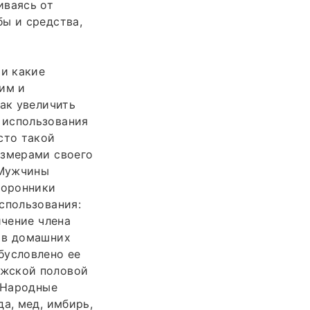
иваясь от
ы и средства,
 и какие
щим и
Как увеличить
 использования
сто такой
азмерами своего
 Мужчины
торонники
спользования:
ичение члена
 в домашних
бусловлено ее
ужской половой
. Народные
а, мед, имбирь,