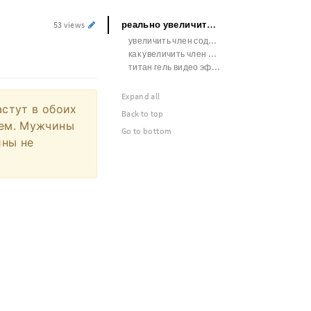
реально увеличить член помпой
53 views
увеличить член содой рецепт
как увеличить член бесплатно
титан гель видео эффект
Expand all
астут в обоих
Back to top
жем. Мужчины
Go to bottom
ины не