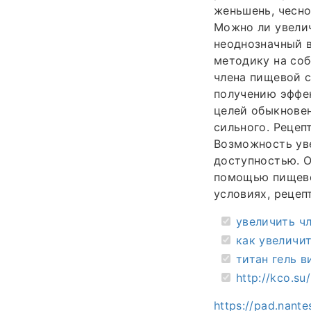
женьшень, чесно
Можно ли увелич
неоднозначный 
методику на соб
члена пищевой с
получению эффек
целей обыкнове
сильного. Рецеп
Возможность уве
доступностью. О
помощью пищево
условиях, рецеп
увеличить ч
как увеличит
титан гель 
http://kco.su
https://pad.nant