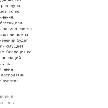
Процедура.
ет, то не.
ичения.
блетки,или.
ь размер своего
вает ли помпа
именений будет
чин смущает
ще. Операция по
х операций
луги.
ичение
в восприятии
о чувства
жчин в
ан гель