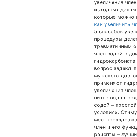
увеличения член
исходных данных
которые можно 
как увеличить ч
5 способов увел
процедуры делат
травматичным оп
член содой в д
гидрокарбоната 
вопрос задают п
мужского досто
применяют гидро
увеличения член
питьё водно-сод
содой – простой
условиях. Стиму
местнораздража
член и его функ
рецепты – лучши