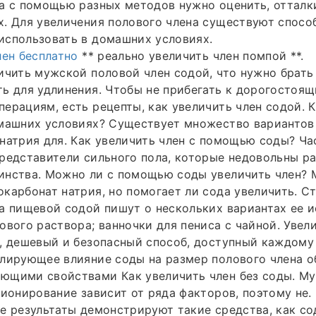
а с помощью разных методов нужно оценить, отталк
. Для увеличения полового члена существуют способ
использовать в домашних условиях.
лен бесплатно
** реально увеличить член помпой **.
ичить мужской половой член содой, что нужно брать
ь для удлинения. Чтобы не прибегать к дорогостоя
ерациям, есть рецепты, как увеличить член содой. 
омашних условиях? Существует множество вариантов
натрия для. Как увеличить член с помощью соды? Ча
редставители сильного пола, которые недовольны р
инства. Можно ли с помощью соды увеличить член?
карбонат натрия, но помогает ли сода увеличить. С
а пищевой содой пишут о нескольких вариантах ее и
ового раствора; ванночки для пениса с чайной. Увел
, дешевый и безопасный способ, доступный каждому
лирующее влияние соды на размер полового члена о
ющими свойствами Как увеличить член без соды. М
ционирование зависит от ряда факторов, поэтому не
е результаты демонстрируют такие средства, как сод