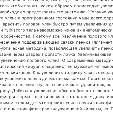
того чтобы понять, каким образом происходит увел
 необходимо представлять его анатомию. Желание ув
о члена в эрегированном состоянии чаще всего опр
Нарастить половой член быстро путем увеличения д
и губчатого тела невозможно из-за их анатомически
особенностей. Поэтому все. Увеличение полового чл
ресечения поддерживающей связки пениса (лигамент
ургическая методика, позволяющая увеличить пенис 
ация через разрез в области лобка. Увеличивающая 
 увеличению полового члена. О современных методи
астический хирург, специалист по мужской интимно
ч Бакирханов. Как увеличить толщину члена: операц
ак увеличить член в диаметре массажем. После нек
ивание, ношение грузов, пенис может удлиниться, но
рину. Добиться увеличения обхвата бывает нелегко.
азмер и форма головки пениса. Что важнее: длина ил
емым методом для утолщения пениса служил липофи
а и иньекции филлеров гиаулуроновой кислоты, но.