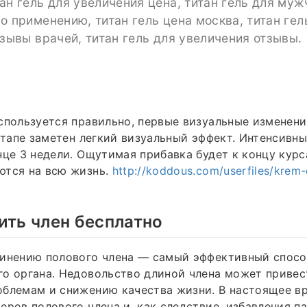
ан гель для увеличения цена, титан гель для муж
о применению, титан гель цена москва, титан гел
тзывы врачей, титан гель для увеличения отзывы.
спользуется правильно, первые визуальные изменени
 этапе заметен легкий визуальный эффект. Интенсивн
нце 3 недели. Ощутимая прибавка будет к концу курс
ются на всю жизнь.
http://koddous.com/userfiles/krem-d
ить член бесплатно
линению полового члена — самый эффективный спосо
о органа. Недовольство длиной члена может привес
облемам и снижению качества жизни. В настоящее в
еров полового члена и, как следствие, избавления п