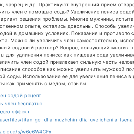
к, чабрец и др. Практикуют внутренний прием отваро
ить член с помощью соды? Увеличение пениса содой
вариант решения проблемы. Многие мужчины, испыта
ственном опыте, остались довольны. Способы увели
одой в домашних условиях. Показания и противопок
та. Можно ли увеличить член самостоятельно, испол
нный содовый раствор? Вопрос, волнующий многих п
ты для удлинения пениса: как пищевая сода увеличив
личить член содой привлекает сильную часть челов
писание способов как можно увеличить мужской пол
й соды. Использование ее для увеличения пениса в
ты как применять с медом, отзывы.
лен содой рецепт
ь член бесплатно
видео эффект
/userfiles/titan-gel-dlia-muzhchin-dlia-uvelicheniia-tsen
es.cloud/s/w6e6W4CFx