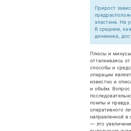
Прирост завис
предрасположе
эластина. На 
В среднем, ка
динамика, дос
Плюсы и минусы
отталкиваясь от
способы и средс
операции являет
известно и опис
и объём. Вопрос
последовательно
помпы и правда 
оперативного ле
направленной в 
— это увеличени
выполнения инт