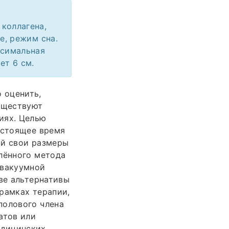
коллагена,
е, режим сна.
ксимальная
ет 6 см.
 оценить,
существуют
иях. Целью
астоящее время
ий свои размеры
лённого метода
 вакуумной
тве альтернативы
рамках терапии,
полового члена
атов или
едицинских