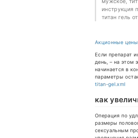
мужское, тит
инструкция п
титан гель о
Акционные цены
Если препарат и
день, – на этом
начинается в ко
параметры оста
titan-gel.xml
как увелич
Операция по уд
размеры половог
сексуальным пр
увеличения разм