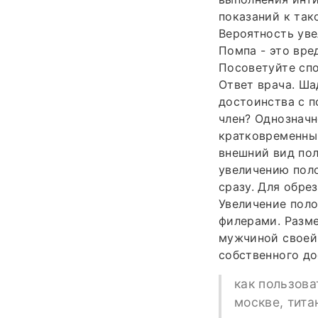
показаний к так
Вероятность уве
Помпа - это вре
Посоветуйте спо
Ответ врача. Ша
достоинства с 
член? Однозначн
кратковременны
внешний вид пол
увеличению поло
сразу. Для обре
Увеличение поло
филерами. Разме
мужчиной своей 
собственного до
как пользова
москве, титан