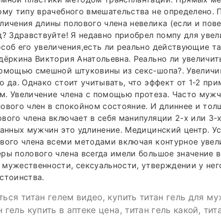
ому типу врачебного вмешательства не определено. 
личения длины полового члена невелика (если и повез
д? Здравствуйте! Я недавно приобрел помпу для увел
соб его увеличения,есть ли реально действующие та
дёркина Виктория Анатольевна. Реально ли увеличит
помощью смешной штуковины из секс-шопа?. Увеличи
о да. Однако стоит учитывать, что эффект от 1-2 пр
м. Увеличение члена с помощью протеза. Часто муж
ового член в спокойном состояние. И длиннее и тол
вого члена включает в себя манипуляции 2-х или 3-
занных мужчин это удлинение. Медицинский центр. Ус
вого члена всеми методами включая контурное увел
ры полового члена всегда имели большое значение 
мужественности, сексуальности, утверждении у нег
стоинства.
ться титан гелем видео, купить титан гель для му
 гель купить в аптеке цена, титан гель какой, тит