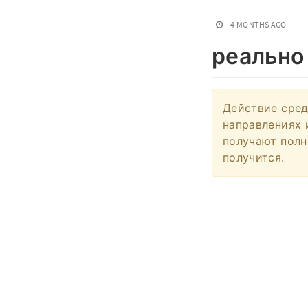
4 MONTHS AGO
реально
Действие сред
направлениях 
получают полн
получится.