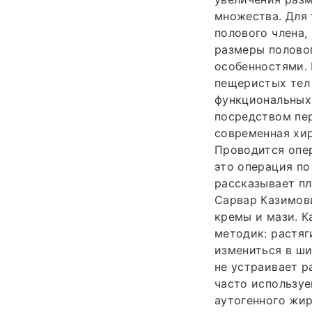
множества. Для 
полового члена,
размеры половог
особенностями. 
пещеристых тел 
функциональных 
посредством пе
современная хир
Проводится опер
это операция по
рассказывает пл
Сарвар Казимови
кремы и мази. К
методик: растяг
измениться в ши
не устраивает р
часто использу
аутогенного жир