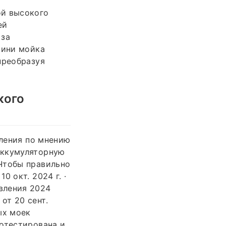
ой высокого
ей
 за
Мини мойка
преобразуя
кого
вления по мнению
аккумуляторную
Чтобы правильно
 окт. 2024 г. ·
вления 2024
от 20 сент.
ых моек
ротестирована и