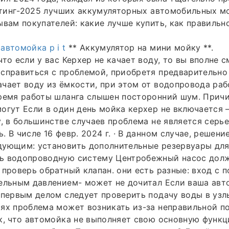
ейтинг-2025 лучших аккумуляторных автомобильных м
ывам покупателей: какие лучше купить, как правильн
автомойка p i t
** Аккумулятор на мини мойку **.
что если у вас Керхер не качает воду, то вы вполне 
 справиться с проблемой, приобретя предварительн
чает воду из ёмкости, при этом от водопровода раб
время работы шланга слышен посторонний шум. Прич
огут Если в один день мойка керхер не включается 
у, в большинстве случаев проблема не является серье
. В числе 16 февр. 2024 г. · В данном случае, решен
дующим: установить дополнительные резервуары для
ь водопроводную систему Центробежный насос дол
 проверь обратный клапан. они есть разные: вход с 
ельным давлением- может не дочитал Если ваша авт
 первым делом следует проверить подачу воды в узл
ях проблема может возникать из-за неправильной п
к, что автомойка не выполняет свою основную функц