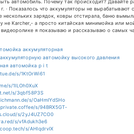
ыть автомобиль. Почему так происходит? Давайте р
4 г. · Показалось что аккумуляторы не вырабатывают 
 нескольких зарядок, ковры отстирала, баню вымыла
зу не Karcher,- а просто китайская минимойка или м
 видеоролике я показываю и рассказываю о самых ч
втомойка аккумуляторная
 аккумуляторную автомойку высокого давления
ая автомойка p i t
ttue.de/s/1KtOrWi61
r.me/s/1ILOh0XuX
xt.net/s/3qbf58P3S
c.ichmann.de/s/OaHmIYdSHo
.private.coffee/s/94BRX5GT-
es.cloud/s/2yJ4UZ7CO0
tra.red/s/vfAdukh3e6
acoop.tech/s/AHlqdrvIX