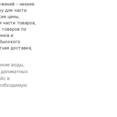
ожений - низкие
ку для части
кие цены,
я части товаров,
 товаров по
инов и
 Высокого
тная доставка,
ение воды,
 деликатных
йс в
необходимую