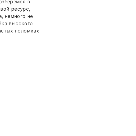
азберемся в
свой ресурс,
, немного не
ойка высокого
астых поломках