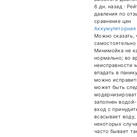
6 дн. назад · Р
давления по отз
сравнение цен
Аккумуляторная 
Можно сказать, 
самостоятельно
Минимойка не ка
нормально; во 
неисправности м
впадать в паник
можно исправить
может быть сле
модернизироват
заполнен водой-
вход с принудит
всасывает воду,
некоторых случа
часто бывает та