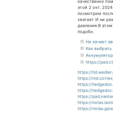
качественно пом
этой 2 окт. 202
посмотрим после
хватает И ни ра
давления.В этом
подобн.
Не качает а
Как выбрать
Аккумуляторн
https://pad.c
https://hd.wedle
https://md.corte
https://hedgedo
https://hedgedoc
https://pad.nant
https://notas.lao
https://notas.gai