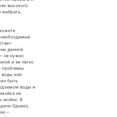
оек высокого
о выбрать,
сможете
о необходимые
отает
ины данной
— не нужно
зной и ее легко
ие проблемы
 воды или
жен быть
подъемом воды и
омойка не
ы мойки. В
одачи Однако,
ию –