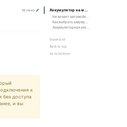
Аккумулятор на мини мойку
38 views
Не качает автомойка аккумуляторная
Как выбрать аккумуляторную автомойку высокого давления
Аккумуляторная автомойка p i t
Expand all
Back to top
Go to bottom
торый
подключения к
и без доступа
анее, и вы