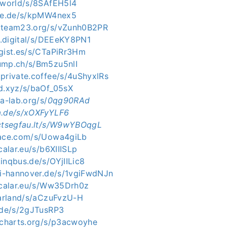
h.world/s/8SAfEH5l4
gie.de/s/kpMW4nex5
c.team23.org/s/vZunh0B2PR
en.digital/s/DEEeKY8PN1
agist.es/s/CTaPiRr3Hm
ump.ch/s/Bm5zu5nlI
private.coffee/s/4uShyxlRs
ed.xyz/s/baOf_05sX
ia-lab.org/s/
0qg90RAd
a.de/s/xOXFyYLF6
ectsegfau.lt/s/W9wYBOqgL
pace.com/s/Uowa4giLb
calar.eu/s/b6XIIISLp
inqbus.de/s/OYjIILic8
uni-hannover.de/s/1vgiFwdNJn
rscalar.eu/s/Ww35Drh0z
aarland/s/aCzuFvzU-H
e.de/s/2gJTusRP3
alcharts.org/s/p3acwoyhe