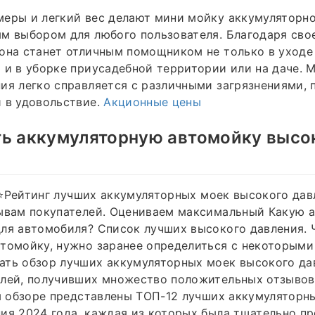
меры и легкий вес делают мини мойку аккумуляторн
м выбором для любого пользователя. Благодаря сво
она станет отличным помощником не только в уходе
 и в уборке приусадебной территории или на даче. 
ия легко справляется с различными загрязнениями, 
 в удовольствие.
Акционные цены
ть аккумуляторную автомойку высо
 · ⭐Рейтинг лучших аккумуляторных моек высокого да
зывам покупателей. Оцениваем максимальный Какую 
ля автомобиля? Список лучших высокого давления. 
томойку, нужно заранее определиться с некоторыми 10
ать обзор лучших аккумуляторных моек высокого да
лей, получивших множество положительных отзывов 
ем обзоре представлены ТОП-12 лучших аккумуляторн
ия 2024 года, каждая из которых была тщательно п