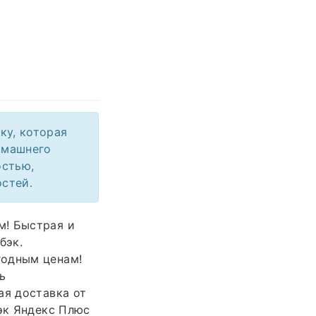
ку, которая
омашнего
остью,
стей.
м! Быстрая и
бэк.
годным ценам!
ь
ая доставка от
бэк Яндекс Плюс