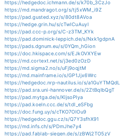
https://hedgedoc.ichmann.de/s/k70b_3CzJo
https://md.mandragot.org/s/tj5xWM_i9Z
https://pad.gusted.xyz/s/80dt8AVoa
https://hedge.grin.hu/s/cTwICuAuyI
https://pad.ccc-p.org/s/C-z3TM_KYk
https://pad.dominick-leppich.de/s/Nxk1gdpnA
https://pads.dgnum.eu/s/0YQm_hGion
https://doc.hkispace.com/s/EJkOVXYEw
https://md.cortext.net/s/j3ed0zOzD
https://md.sigma2.no/s/uFj9oqjtM
https://md.mainframe.io/s/GP1Jjx6Wrc
https://hedgedoc.nrp-nautilus.io/s/a1GuYTMQdL
https://pad.sra.uni-hannover.de/s/2ZtBqIbQgT
https://pad.mytga.de/s/KljsoPlya
https://pad.koeln.ccc.de/s/tdI_eSFbg
https://doc.fung.uy/s/cTKO7OlOu9
https://hedgedoc.ggu.cz/s/Q7Y3sfhX91
https://md.infs.ch/s/PDmJhe7y4
https://pad.fablab-siegen.de/s/zBWj2TO5zV