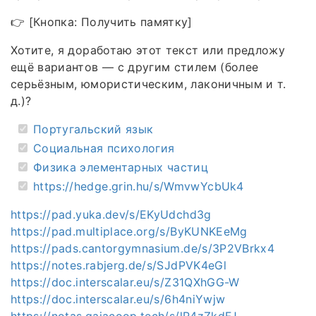
👉 [Кнопка: Получить памятку]
Хотите, я доработаю этот текст или предложу
ещё вариантов — с другим стилем (более
серьёзным, юмористическим, лаконичным и т.
д.)?
Португальский язык
Социальная психология
Физика элементарных частиц
https://hedge.grin.hu/s/WmvwYcbUk4
https://pad.yuka.dev/s/EKyUdchd3g
https://pad.multiplace.org/s/ByKUNKEeMg
https://pads.cantorgymnasium.de/s/3P2VBrkx4
https://notes.rabjerg.de/s/SJdPVK4eGl
https://doc.interscalar.eu/s/Z31QXhGG-W
https://doc.interscalar.eu/s/6h4niYwjw
https://notas.gaiacoop.tech/s/lR4zZkdFJ