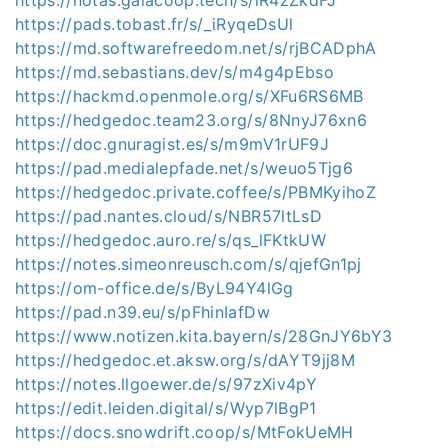
https://pads.tobast.fr/s/_iRyqeDsUl
https://md.softwarefreedom.net/s/rjBCADphA
https://md.sebastians.dev/s/m4g4pEbso
https://hackmd.openmole.org/s/XFu6RS6MB
https://hedgedoc.team23.org/s/8NnyJ76xn6
https://doc.gnuragist.es/s/m9mV1rUF9J
https://pad.medialepfade.net/s/weuo5Tjg6
https://hedgedoc.private.coffee/s/PBMKyihoZ
https://pad.nantes.cloud/s/NBR57ltLsD
https://hedgedoc.auro.re/s/qs_lFKtkUW
https://notes.simeonreusch.com/s/qjefGn1pj
https://om-office.de/s/ByL94Y4lGg
https://pad.n39.eu/s/pFhinIafDw
https://www.notizen.kita.bayern/s/28GnJY6bY3
https://hedgedoc.et.aksw.org/s/dAYT9jj8M
https://notes.llgoewer.de/s/97zXiv4pY
https://edit.leiden.digital/s/Wyp7lBgP1
https://docs.snowdrift.coop/s/MtFokUeMH