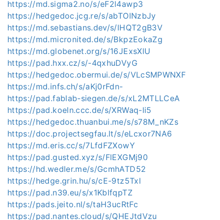
https://md.sigma2.no/s/eF2l4awp3
https://hedgedoc.jcg.re/s/abTOlNzbJy
https://md.sebastians.dev/s/lHQT2gB3V
https://md.micronited.de/s/BkpzEokaZg
https://md.globenet.org/s/16JExsXlU
https://pad.hxx.cz/s/-4qxhuDVyG
https://hedgedoc.obermui.de/s/VLcSMPWNXF
https://md.infs.ch/s/aKj0rFdn-
https://pad.fablab-siegen.de/s/xL2MTLLCeA
https://pad.koeln.ccc.de/s/XRWaq-li5
https://hedgedoc.thuanbui.me/s/s78M_nKZs
https://doc.projectsegfau.lt/s/eLcxor7NA6
https://md.eris.cc/s/7LfdFZXowY
https://pad.gusted.xyz/s/FlEXGMj90
https://hd.wedler.me/s/GcmhATD52
https://hedge.grin.hu/s/cE-9tz5Txl
https://pad.n39.eu/s/x1KblfqpTZ
https://pads.jeito.nl/s/taH3ucRtFc
https://pad.nantes.cloud/s/QHEJtdVzu