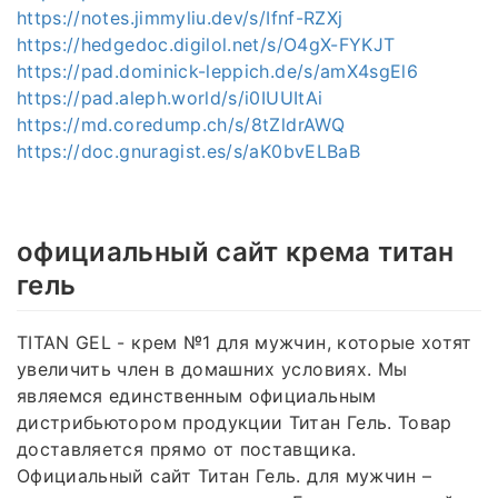
https://notes.jimmyliu.dev/s/Ifnf-RZXj
https://hedgedoc.digilol.net/s/O4gX-FYKJT
https://pad.dominick-leppich.de/s/amX4sgEl6
https://pad.aleph.world/s/i0IUUItAi
https://md.coredump.ch/s/8tZldrAWQ
https://doc.gnuragist.es/s/aK0bvELBaB
официальный сайт крема титан
гель
TITAN GEL - крем №1 для мужчин, которые хотят
увеличить член в домашних условиях. Мы
являемся единственным официальным
дистрибьютором продукции Титан Гель. Товар
доставляется прямо от поставщика.
Официальный сайт Титан Гель. для мужчин –