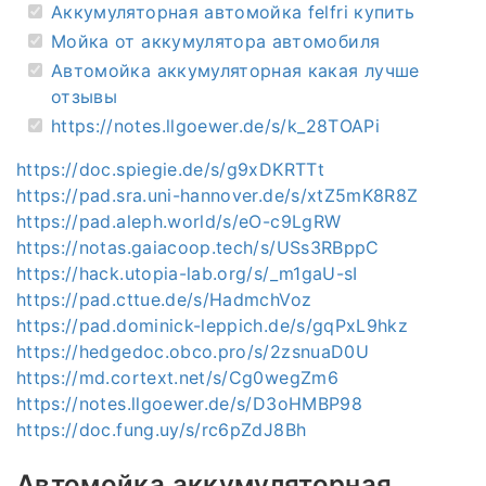
Аккумуляторная автомойка felfri купить
Мойка от аккумулятора автомобиля
Автомойка аккумуляторная какая лучше
отзывы
https://notes.llgoewer.de/s/k_28TOAPi
https://doc.spiegie.de/s/g9xDKRTTt
https://pad.sra.uni-hannover.de/s/xtZ5mK8R8Z
https://pad.aleph.world/s/eO-c9LgRW
https://notas.gaiacoop.tech/s/USs3RBppC
https://hack.utopia-lab.org/s/_m1gaU-sI
https://pad.cttue.de/s/HadmchVoz
https://pad.dominick-leppich.de/s/gqPxL9hkz
https://hedgedoc.obco.pro/s/2zsnuaD0U
https://md.cortext.net/s/Cg0wegZm6
https://notes.llgoewer.de/s/D3oHMBP98
https://doc.fung.uy/s/rc6pZdJ8Bh
Автомойка аккумуляторная