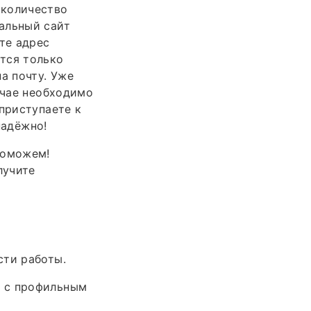
 количество
альный сайт
те адрес
тся только
а почту. Уже
учае необходимо
приступаете к
надёжно!
поможем!
лучите
сти работы.
ы с профильным