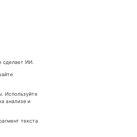
е сделает ИИ.
шайте
ы. Используйте
на анализе и
рагмент текста