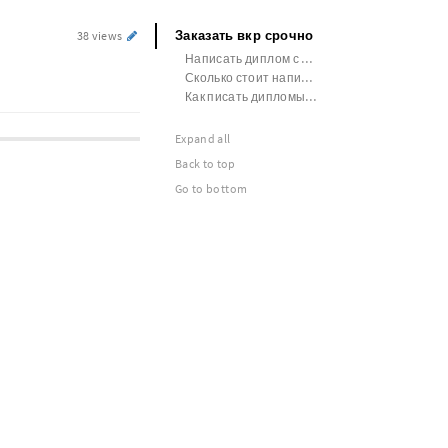
Заказать вкр срочно
38 views
Написать диплом с помощью ии бесплатно
Сколько стоит написать диплом
Как писать дипломы на заказ
Expand all
Back to top
Go to bottom