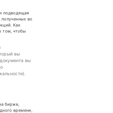
 и подводящая
, полученных во
кций. Как
о том, чтобы
и
оторый вы
 документа вы
до
кальности).
на бирже,
дного времени,