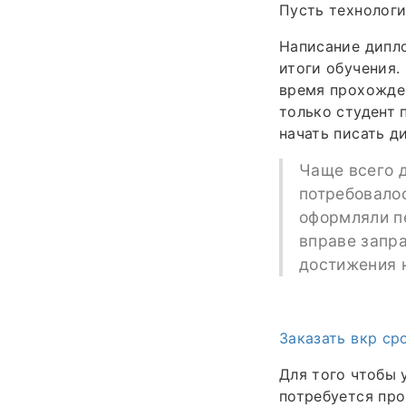
Пусть технологи
Написание дипло
итоги обучения.
время прохожден
только студент 
начать писать д
Чаще всего д
потребовалос
оформляли пе
вправе запра
достижения н
Заказать вкр ср
Для того чтобы 
потребуется про