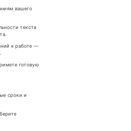
аниям вашего
льности текста
та.
аний к работе —
.
примете готовую
мые сроки и
ыберите