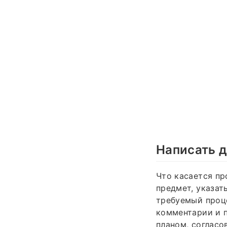
Написать 
Что касается пр
предмет, указат
требуемый проце
комментарии и п
планом, согласо