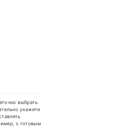
таточно выбрать
зательно укажите
ставлять
ример, с готовым