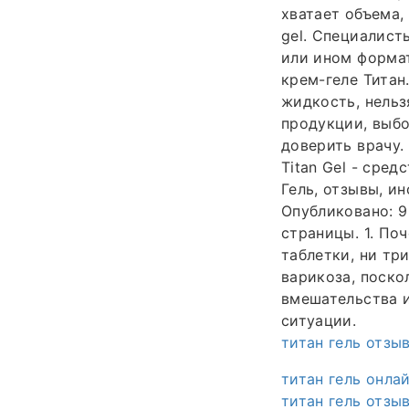
хватает объема, 
gel. Специалист
или ином формат
крем-геле Титан
жидкость, нельз
продукции, выбо
доверить врачу
Titan Gel - сре
Гель, отзывы, ин
Опубликовано: 9
страницы. 1. Поч
таблетки, ни тр
варикоза, поско
вмешательства 
ситуации.
титан гель отзы
титан гель онла
титан гель отзы