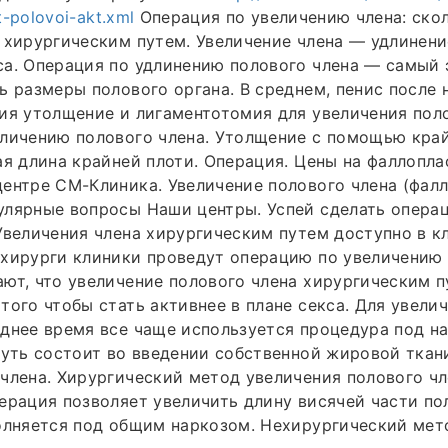
ut-polovoi-akt.xml
Операция по увеличению члена: ско
 хирургическим путем. Увеличение члена — удлинени
са. Операция по удлинению полового члена — самый
ь размеры полового органа. В среднем, пенис после 
ия утолщение и лигаментотомия для увеличения поло
личению полового члена. Утолщение с помощью край
ая длина крайней плоти. Операция. Цены на фаллопла
ентре СМ-Клиника. Увеличение полового члена (фалл
улярные вопросы Наши центры. Успей сделать опера
Увеличения члена хирургическим путем доступно в к
хирурги клиники проведут операцию по увеличению 
ют, что увеличение полового члена хирургическим 
того чтобы стать активнее в плане секса. Для увелич
днее время все чаще используется процедура под н
суть состоит во введении собственной жировой ткан
члена. Хирургический метод увеличения полового чл
ерация позволяет увеличить длину висячей части по
олняется под общим наркозом. Нехирургический мет