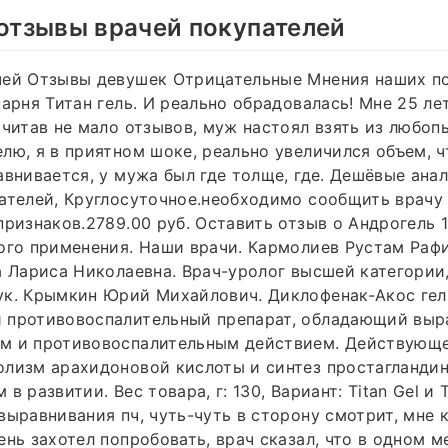
 отзывы врачей покупателей
чей Отзывы девушек Отрицательные Мнения наших по
парня Титан гель. И реально обрадовалась! Мне 25 ле
очитав не мало отзывов, муж настоял взять из любоп
лю, я в приятном шоке, реально увеличился объем, чт
авнивается, у мужа был где толще, где. Дешёвые ан
ателей, Круглосуточное.необходимо сообщить врачу 
признаков.2789.00 руб. Оставить отзыв о Андрогель 1
ого применения. Наши врачи. Кармолиев Рустам Рафи
а Лариса Николаевна. Врач-уролог высшей категории
к. Крымкин Юрий Михайлович. Диклофенак-Акос гель
 противовоспалительный препарат, обладающий вы
м и противовоспалительным действием. Действующ
олизм арахидоновой кислоты и синтез простагланди
в развитии. Вес товара, г: 130, Вариант: Titan Gel и T
выравнивания пч, чуть-чуть в сторону смотрит, мне 
ень захотел попробовать, врач сказал, что в одном м