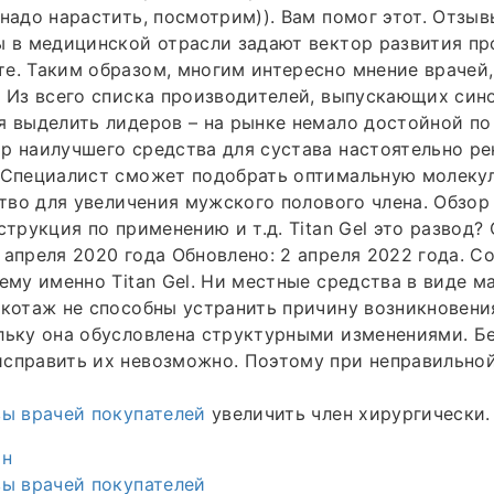
надо нарастить, посмотрим)). Вам помог этот. Отзывы
ы в медицинской отрасли задают вектор развития пр
е. Таким образом, многим интересно мнение врачей,
. Из всего списка производителей, выпускающих си
я выделить лидеров – на рынке немало достойной по
р наилучшего средства для сустава настоятельно р
. Специалист сможет подобрать оптимальную молеку
дство для увеличения мужского полового члена. Обзор
струкция по применению и т.д. Titan Gel это развод?
 апреля 2020 года Обновлено: 2 апреля 2022 года. 
ему именно Titan Gel. Ни местные средства в виде ма
икотаж не способны устранить причину возникновени
льку она обусловлена структурными изменениями. Б
исправить их невозможно. Поэтому при неправильно
вы врачей покупателей
увеличить член хирургически.
йн
вы врачей покупателей