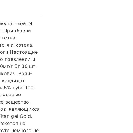
купателей. Я
т. Приобрели
ытства.
о я и хотела,
алоги Настоящие
о появлении и
0мг/г 5г 30 шт.
кович. Врач-
, кандидат
 5% туба 100г
раженным
ее вещество
нов, являющихся
itan gel Gold.
кажется не
есте немного не