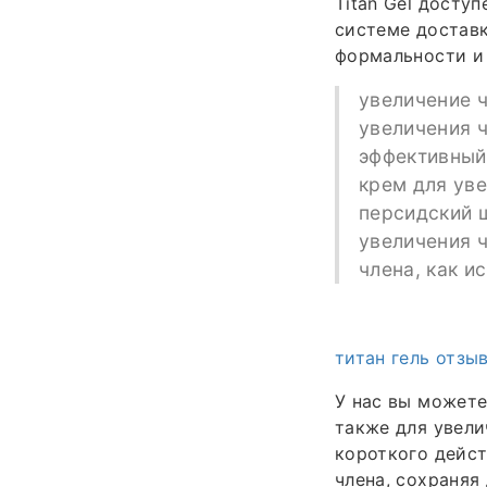
Titan Gel досту
системе достав
формальности и
увеличение 
увеличения ч
эффективный 
крем для уве
персидский ш
увеличения ч
члена, как и
титан гель отзы
У нас вы можете
также для увели
короткого дейст
члена, сохраняя