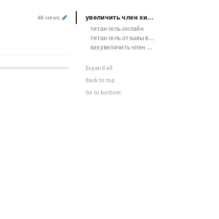
увеличить член хирургически
48 views
титан гель онлайн
титан гель отзывы врачей покупателей
как увеличить член диета
Expand all
Back to top
Go to bottom