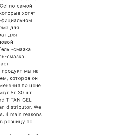
 Gel по самой
 которые хотят
 официальном
ема для
рат для
ловой
Гель -смазка
ль-смазка,
вает
й продукт мы на
ем, которое он
именения по цене
г/г 5г 30 шт.
nd TITAN GEL
an distributor. We
s. 4 main reasons
в розницу по