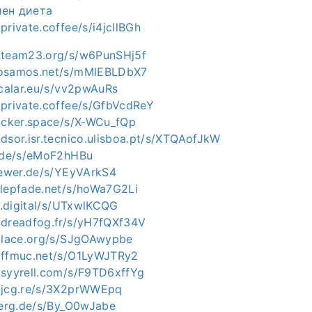
лен диета
private.coffee/s/i4jcllBGh
.team23.org/s/w6PunSHj5f
mosamos.net/s/mMlEBLDbX7
scalar.eu/s/vv2pwAuRs
.private.coffee/s/GfbVcdReY
hacker.space/s/X-WCu_fQp
dsor.isr.tecnico.ulisboa.pt/s/XTQAofJkW
e.de/s/eMoF2hHBu
goewer.de/s/YEyVArkS4
alepfade.net/s/hoWa7G2Li
en.digital/s/UTxwlKCQG
.dreadfog.fr/s/yH7fQXf34V
iplace.org/s/SJgOAwypbe
.ffmuc.net/s/O1LyWJTRy2
.syyrell.com/s/F9TD6xffYg
c.jcg.re/s/3X2prWWEpq
bjerg.de/s/By_O0wJabe