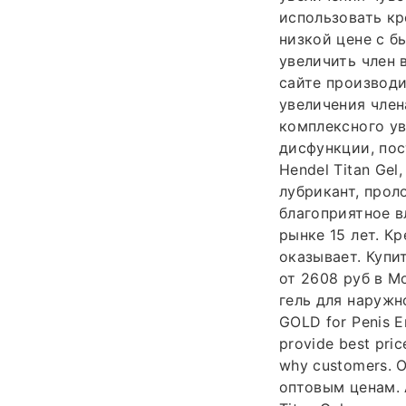
использовать кр
низкой цене с б
увеличить член 
сайте производи
увеличения члена
комплексного ув
дисфункции, пос
Hendel Titan Gel
лубрикант, проло
благоприятное в
рынке 15 лет. К
оказывает. Купи
от 2608 руб в М
гель для наружн
GOLD for Penis En
provide best pric
why customers. 
оптовым ценам. 