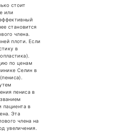
лько стоит
е или
 эффективный
нее становится
вого члена.
ней плоти. Если
стику в
опластика).
цию по ценам
линике Селин в
(пениса).
путем
ения пениса в
азванием
и пациента в
ена. Эта
лового члена на
од увеличения.