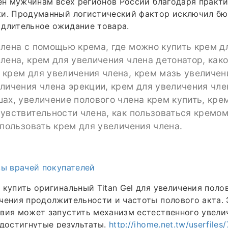
пен мужчинам всех регионов России благодаря практ
ки. Продуманный логистический фактор исключил б
 длительное ожидание товара.
члена с помощью крема, где можно купить крем д
лена, крем для увеличения члена детонатор, как
крем для увеличения члена, крем мазь увеличен
личения члена эрекции, крем для увеличения чле
ах, увеличение полового члена крем купить, кре
увствительности члена, как пользоваться кремо
спользовать крем для увеличения члена.
вы врачей покупателей
 купить оригинальный Titan Gel для увеличения полов
чения продолжительности и частоты полового акта.
вия может запустить механизм естественного увели
 достигнутые результаты.
http://ihome.net.tw/userfiles