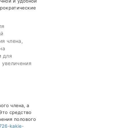
ичной и удобной
юрократические
ля
ой
ия члена,
на
м для
м увеличения
ого члена, а
 Это средство
чения полового
/726-kakie-