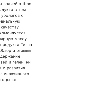
 врачей о titan
одукта в том
 урологов о
новиальную
 качеству
екомендуется
лярную массу.
 продукта Титан
 Обзор и отзывы.
Содержание
зей и гелей, ни
я и развития
ез инвазивного
й оценке