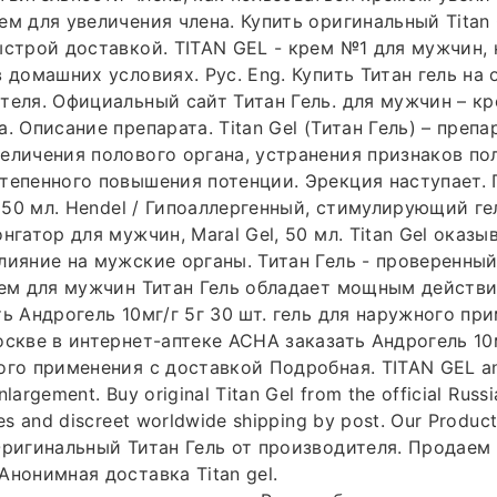
ем для увеличения члена. Купить оригинальный Titan
ыстрой доставкой. TITAN GEL - крем №1 для мужчин,
в домашних условиях. Рус. Eng. Купить Титан гель на
теля. Официальный сайт Титан Гель. для мужчин – кр
. Описание препарата. Titan Gel (Титан Гель) – препа
еличения полового органа, устранения признаков по
тепенного повышения потенции. Эрекция наступает. 
, 50 мл. Hendel / Гипоаллергенный, стимулирующий ге
нгатор для мужчин, Maral Gel, 50 мл. Titan Gel оказы
лияние на мужские органы. Титан Гель - проверенны
рем для мужчин Титан Гель обладает мощным действи
ть Андрогель 10мг/г 5г 30 шт. гель для наружного пр
оскве в интернет-аптеке АСНА заказать Андрогель 10м
ого применения с доставкой Подробная. TITAN GEL a
largement. Buy original Titan Gel from the official Russi
es and discreet worldwide shipping by post. Our Product
Оригинальный Титан Гель от производителя. Продаем 
Анонимная доставка Titan gel.