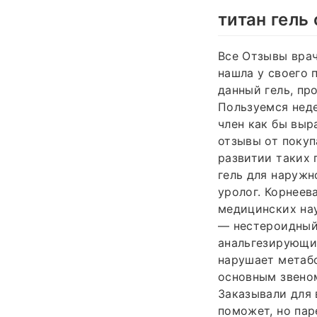
титан гель
Все Отзывы вра
нашла у своего 
данный гель, пр
Пользуемся неде
член как бы выр
отзывы от покуп
развитии таких 
гель для наружн
уролог. Корнеев
медицинских нау
— нестероидный
анальгезирующи
нарушает метаб
основным звеном 
Заказывали для 
поможет, но пар