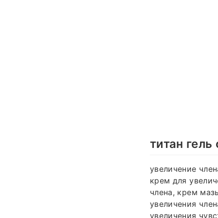
титан гель
увеличение член
крем для увелич
члена, крем маз
увеличения член
увеличения чувс