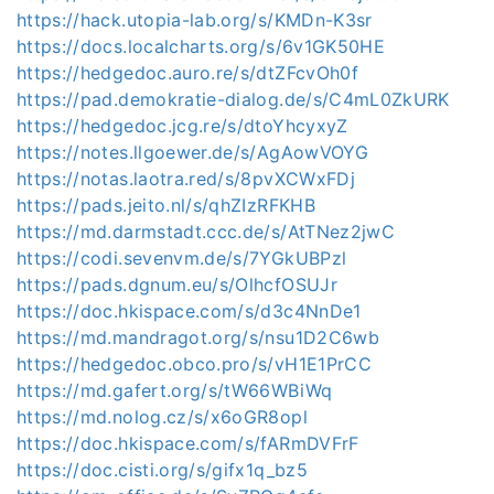
https://hack.utopia-lab.org/s/KMDn-K3sr
https://docs.localcharts.org/s/6v1GK50HE
https://hedgedoc.auro.re/s/dtZFcvOh0f
https://pad.demokratie-dialog.de/s/C4mL0ZkURK
https://hedgedoc.jcg.re/s/dtoYhcyxyZ
https://notes.llgoewer.de/s/AgAowVOYG
https://notas.laotra.red/s/8pvXCWxFDj
https://pads.jeito.nl/s/qhZIzRFKHB
https://md.darmstadt.ccc.de/s/AtTNez2jwC
https://codi.sevenvm.de/s/7YGkUBPzl
https://pads.dgnum.eu/s/OlhcfOSUJr
https://doc.hkispace.com/s/d3c4NnDe1
https://md.mandragot.org/s/nsu1D2C6wb
https://hedgedoc.obco.pro/s/vH1E1PrCC
https://md.gafert.org/s/tW66WBiWq
https://md.nolog.cz/s/x6oGR8opl
https://doc.hkispace.com/s/fARmDVFrF
https://doc.cisti.org/s/gifx1q_bz5