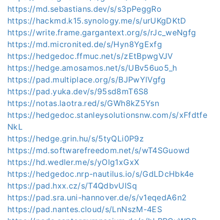
https://md.sebastians.dev/s/s3pPeggRo
https://hackmd.k15.synology.me/s/urUKgDKtD
https://write.frame.gargantext.org/s/rJc_weNgfg
https://md.micronited.de/s/Hyn8YgExfg
https://hedgedoc.ffmuc.net/s/zEtBpwgVJV
https://hedge.amosamos.net/s/UBv56uo5_h
https://pad.multiplace.org/s/BJPwYlVgfg
https://pad.yuka.dev/s/95sd8mT6S8
https://notas.laotra.red/s/GWh8kZ5Ysn
https://hedgedoc.stanleysolutionsnw.com/s/xFfdtfe
NkL
https://hedge.grin.hu/s/5tyQLi0P9z
https://md.softwarefreedom.net/s/wT4SGuowd
https://hd.wedler.me/s/yOlg1xGxX
https://hedgedoc.nrp-nautilus.io/s/GdLDcHbk4e
https://pad.hxx.cz/s/T4QdbvUlSq
https://pad.sra.uni-hannover.de/s/v1eqedA6n2
https://pad.nantes.cloud/s/LnNszM-4ES