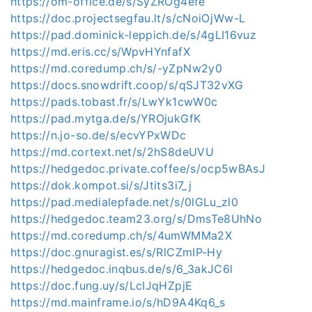
https://om-office.de/s/SyZROg4efe
https://doc.projectsegfau.lt/s/cNoiOjWw-L
https://pad.dominick-leppich.de/s/4gLI16vuz
https://md.eris.cc/s/WpvHYnfafX
https://md.coredump.ch/s/-yZpNw2y0
https://docs.snowdrift.coop/s/qSJT32vXG
https://pads.tobast.fr/s/LwYk1cwW0c
https://pad.mytga.de/s/YROjukGfK
https://n.jo-so.de/s/ecvYPxWDc
https://md.cortext.net/s/2hS8deUVU
https://hedgedoc.private.coffee/s/ocp5wBAsJ
https://dok.kompot.si/s/Jtits3i7_j
https://pad.medialepfade.net/s/0lGLu_zl0
https://hedgedoc.team23.org/s/DmsTe8UhNo
https://md.coredump.ch/s/4umWMMa2X
https://doc.gnuragist.es/s/RlCZmIP-Hy
https://hedgedoc.inqbus.de/s/6_3akJC6l
https://doc.fung.uy/s/LcIJqHZpjE
https://md.mainframe.io/s/hD9A4Kq6_s