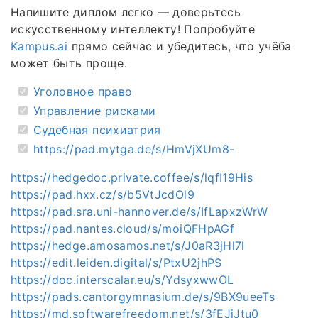
Напишите диплом легко — доверьтесь
искусственному интеллекту! Попробуйте
Kampus.ai
прямо сейчас и убедитесь, что учёба
может быть проще.
Уголовное право
Управление рисками
Судебная психиатрия
https://pad.mytga.de/s/HmVjXUm8-
https://hedgedoc.private.coffee/s/lqfI19His
https://pad.hxx.cz/s/b5VtJcdOl9
https://pad.sra.uni-hannover.de/s/IfLapxzWrW
https://pad.nantes.cloud/s/moiQFHpAGf
https://hedge.amosamos.net/s/J0aR3jHl7l
https://edit.leiden.digital/s/PtxU2jhPS
https://doc.interscalar.eu/s/YdsyxwwOL
https://pads.cantorgymnasium.de/s/9BX9ueeTs
https://md.softwarefreedom.net/s/3fEJjJtu0