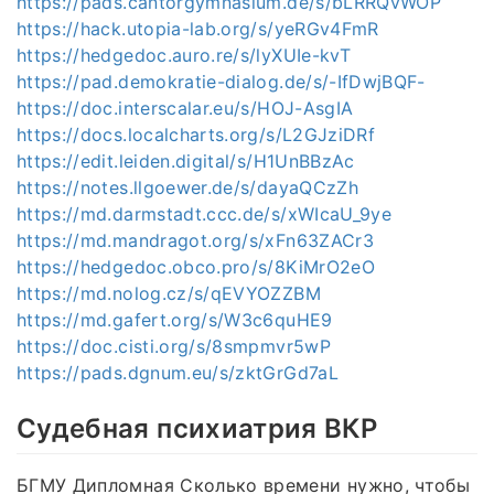
https://pads.cantorgymnasium.de/s/bLRRQvWOP
https://hack.utopia-lab.org/s/yeRGv4FmR
https://hedgedoc.auro.re/s/lyXUIe-kvT
https://pad.demokratie-dialog.de/s/-IfDwjBQF-
https://doc.interscalar.eu/s/HOJ-AsgIA
https://docs.localcharts.org/s/L2GJziDRf
https://edit.leiden.digital/s/H1UnBBzAc
https://notes.llgoewer.de/s/dayaQCzZh
https://md.darmstadt.ccc.de/s/xWIcaU_9ye
https://md.mandragot.org/s/xFn63ZACr3
https://hedgedoc.obco.pro/s/8KiMrO2eO
https://md.nolog.cz/s/qEVYOZZBM
https://md.gafert.org/s/W3c6quHE9
https://doc.cisti.org/s/8smpmvr5wP
https://pads.dgnum.eu/s/zktGrGd7aL
Судебная психиатрия ВКР
БГМУ Дипломная Сколько времени нужно, чтобы