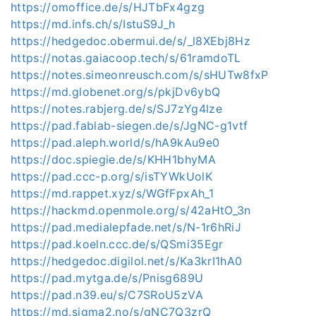
https://omoffice.de/s/HJTbFx4gzg
https://md.infs.ch/s/IstuS9J_h
https://hedgedoc.obermui.de/s/_l8XEbj8Hz
https://notas.gaiacoop.tech/s/61ramdoTL
https://notes.simeonreusch.com/s/sHUTw8fxP
https://md.globenet.org/s/pkjDv6ybQ
https://notes.rabjerg.de/s/SJ7zYg4lze
https://pad.fablab-siegen.de/s/JgNC-g1vtf
https://pad.aleph.world/s/hA9kAu9e0
https://doc.spiegie.de/s/KHH1bhyMA
https://pad.ccc-p.org/s/isTYWkUolK
https://md.rappet.xyz/s/WGfFpxAh_1
https://hackmd.openmole.org/s/42aHtO_3n
https://pad.medialepfade.net/s/N-1r6hRiJ
https://pad.koeln.ccc.de/s/QSmi35Egr
https://hedgedoc.digilol.net/s/Ka3krI1hA0
https://pad.mytga.de/s/Pnisg689U
https://pad.n39.eu/s/C7SRoU5zVA
https://md.sigma2.no/s/gNC7Q3zrQ