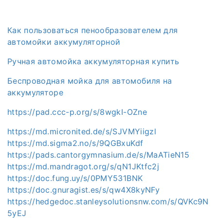
Как пользоваться пенообразователем для
автомойки аккумуляторной
Ручная автомойка аккумуляторная купить
Беспроводная мойка для автомобиля на
аккумуляторе
https://pad.ccc-p.org/s/8wgkI-OZne
https://md.micronited.de/s/SJVMYiigzl
https://md.sigma2.no/s/9QGBxuKdf
https://pads.cantorgymnasium.de/s/MaATieN15
https://md.mandragot.org/s/qN1JKtfc2j
https://doc.fung.uy/s/0PMY531BNK
https://doc.gnuragist.es/s/qw4X8kyNFy
https://hedgedoc.stanleysolutionsnw.com/s/QVKc9N
5yEJ