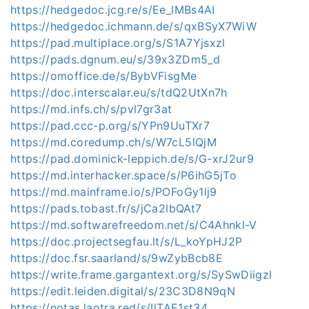
https://hedgedoc.jcg.re/s/Ee_lMBs4AI
https://hedgedoc.ichmann.de/s/qxBSyX7WiW
https://pad.multiplace.org/s/S1A7Yjsxzl
https://pads.dgnum.eu/s/39x3ZDm5_d
https://omoffice.de/s/BybVFisgMe
https://doc.interscalar.eu/s/tdQ2UtXn7h
https://md.infs.ch/s/pvl7gr3at
https://pad.ccc-p.org/s/YPn9UuTXr7
https://md.coredump.ch/s/W7cL5lQjM
https://pad.dominick-leppich.de/s/G-xrJ2ur9
https://md.interhacker.space/s/P6ihG5jTo
https://md.mainframe.io/s/POFoGy1lj9
https://pads.tobast.fr/s/jCa2lbQAt7
https://md.softwarefreedom.net/s/C4Ahnkl-V
https://doc.projectsegfau.lt/s/L_koYpHJ2P
https://doc.fsr.saarland/s/9wZybBcb8E
https://write.frame.gargantext.org/s/SySwDiigzl
https://edit.leiden.digital/s/23C3D8N9qN
https://notas.laotra.red/s/IlTAE1st34