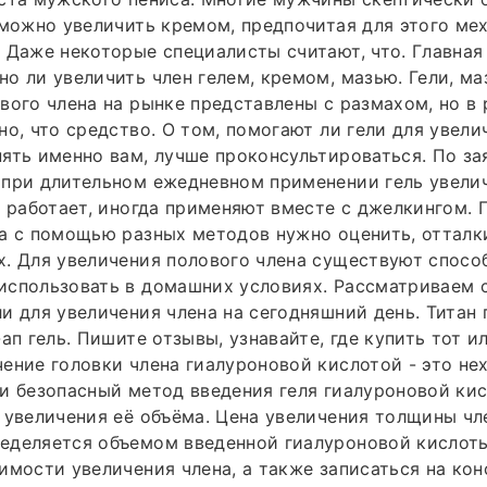
 можно увеличить кремом, предпочитая для этого ме
 Даже некоторые специалисты считают, что. Главная
о ли увеличить член гелем, кремом, мазью. Гели, ма
вого члена на рынке представлены с размахом, но в
но, что средство. О том, помогают ли гели для увели
ять именно вам, лучше проконсультироваться. По з
при длительном ежедневном применении гель увеличи
о работает, иногда применяют вместе с джелкингом.
а с помощью разных методов нужно оценить, отталк
. Для увеличения полового члена существуют способ
использовать в домашних условиях. Рассматриваем 
и для увеличения члена на сегодняшний день. Титан г
ап гель. Пишите отзывы, узнавайте, где купить тот и
ение головки члена гиалуроновой кислотой - это не
и безопасный метод введения геля гиалуроновой ки
 увеличения её объёма. Цена увеличения толщины чл
еделяется объемом введенной гиалуроновой кислоты
имости увеличения члена, а также записаться на ко