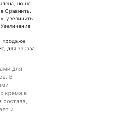
члена, но не
ое Сравнить.
у, увеличить
 Увеличение
й продаже.
т, для заказа
гами для
ов. В
ыми
во крема в
 состава,
ает и