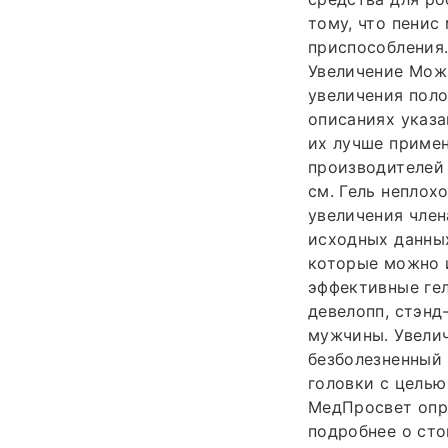
тому, что пенис
приспособления.
Увеличение Можн
увеличения поло
описаниях указа
их лучше примен
производителей 
см. Гель неплох
увеличения член
исходных данных
которые можно 
эффективные гел
девелопп, стэнд-
мужчины. Увелич
безболезненный 
головки с целью
МедПросвет опр
подробнее о сто