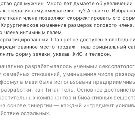
едство для мужчин. Много лет думаете об увеличении 
ь к оперативному вмешательству? А знаете. Избранн
ие ткани члена позволяют скорректировать его форм
 Хирургическое изменение размеров полового члена.
о члена интимным гелем.
ертифицированный Titan gel не доступен в свободно
кредитованное место продаж – наш официальный сай
лнить форму заявки, указав ФИО и телефон.
начально разрабатывалось учеными сексопатоло
и семейных отношений, уменьшения числа развод
формула мази была использована предприимчив
разработки, как Титан Гель. Основное достоинст
растительных компонентов и биоактивных веществ
на основе синергии — каждый ингредиент усилив
ействие остальных.