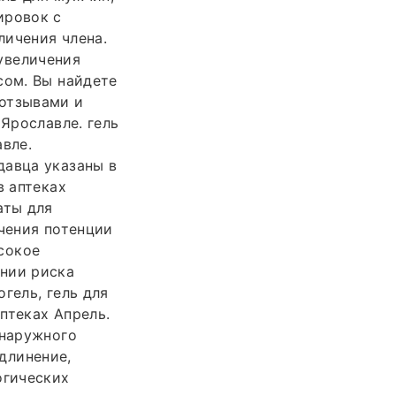
ировок с
личения члена.
 увеличения
сом. Вы найдете
 отзывами и
 Ярославле. гель
вле.
давца указаны в
в аптеках
аты для
ичения потенции
ысокое
ении риска
гель, гель для
аптеках Апрель.
 наружного
удлинение,
огических