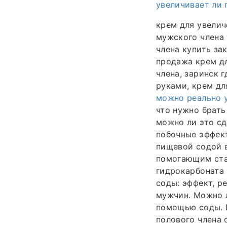
увеличивает ли 
крем для увелич
мужского члена 
члена купить за
продажа крем дл
члена, заринск 
руками, крем дл
можно реально 
что нужно брать
можно ли это сд
побочные эффект
пищевой содой 
помогающим стат
гидрокарбоната 
соды: эффект, р
мужчин. Можно л
помощью соды. В
полового члена 