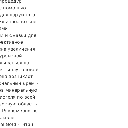
 процедур
 с помощью
 для наружного
я апноэ во сне
ами
ли и смазки для
фективное
ена увеличения
луроновой
аписаться на
ля гиалуроновой
ена возникает
ональный крем -
 на минеральную
иогеля по всей
аховую область
. Равномерно по
славле.
l Gold (Титан