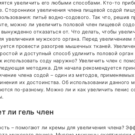
ятся увеличить его любыми способами. Кто-то приб
е. Сторонники увеличения члена пищевой содой пиш
пользования: питьё водно-содового. Так что, решив п
те, можно ли увеличить половой член пищевой содо
 вынужденно отказаться от. Что делать, чтобы увели
я увеличения мужского органа. Перед увеличением 
уется провести разогрев мышечных тканей. Увеличе
ростой и доступный способ удлинить половой орган
ак использовать соду наружно? Увеличить член с п
ледующая методика. Для начала рекомендуется прин
ичение члена содой – один из методов, применяемы
инения их достоинства. Об использовании данного м
ются по-разному. Можно ли и как увеличить пенис с
ы.
т ли гель член
сть – помогают ли кремы для увеличения члена? Эф
ста мужского пениса. Многие мужчины скептически 