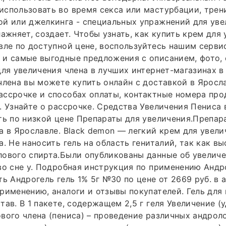
спользовать во время секса или мастурбации, трен
й или джелкинга - специальных упражнений для уве
лажняет, создает. Чтобы узнать, как купить крем для
вле по доступной цене, воспользуйтесь нашим серви
 и самые выгодные предложения с описанием, фото,
для увеличения члена в лучших интернет-магазинах в
члена вы можете купить онлайн с доставкой в Яросла
ссрочке и способах оплаты, контактные номера про
. Узнайте о рассрочке. Средства Увеличения Пениса 
ть по низкой цене Препараты для увеличения.Препар
а в Ярославле. Black demon — легкий крем для увел
а. Не наносить гель на область гениталий, так как в
лового спирта.Были опубликованы данные об увелич
во сне у. Подробная инструкция по применению Андро
ть Андрогель гель 1% 5г №30 по цене от 2669 руб. в 
рименению, аналоги и отзывы покупателей. Гель для
тав. В 1 пакете, содержащем 2,5 г геля Увеличение (
вого члена (пениса) – проведение различных андрол