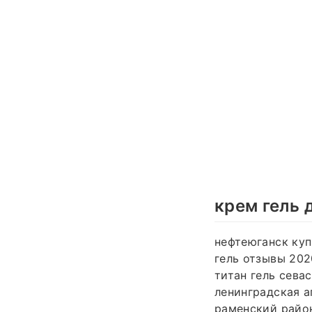
крем гель 
нефтеюганск куп
гель отзывы 202
титан гель севас
ленинградская ап
раменский район