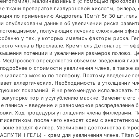
ментотомия), малоинвазивных (с помощью проколов)
ие ткани препаратов гиалуроновой кислоты, филера,
кция по применению Андрогель 10мг/г 5г 30 шт. гель
и опубликованы данные об увеличении риска развити
гипогонадизмом, получающих лечение сложными эфир
собенно у тех, у которых имелись факторы риска. Ге
кого члена в Ярославле. Крем-гель Детонатор — эф
вышения потенции и увеличения размеров полово. Ц
в МедПросвет определяется объемом введенной гиа
 подробнее о стоимости увеличения члена, а также з
ециалиста можно по телефону. Поэтому введение ге
вает аллергических. Необходимость в утолщении чл
дующих показаний. Я не рекомендую использовать т
 закупорке пор и усугублению маскне. Замените его
ие пениса – введение и равномерное распределение б
овки. Ход процедуры утолщения члена филлерами. П
тисептиком, после чего наносят крем с анестетиком
 зоне вводят филлер. Увеличение достоинства в Яро
АСПУТИН ГЕЛЬ) - крем для увеличения члена. Titan Ge