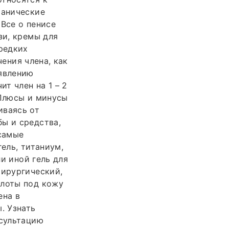
ханические
 Все о пенисе
зи, кремы для
 редких
чения члена, как
аявлению
т член на 1 – 2
 Плюсы и минусы
иваясь от
ы и средства,
самые
ель, титаниум,
ли иной гель для
хирургический,
слоты под кожу
ена в
. Узнать
нсультацию