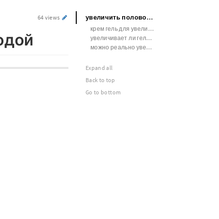
увеличить половой член пищевой содой
64 views
крем гель для увеличения члена в ярославле
одой
увеличивает ли гель член
можно реально увеличить член
Expand all
Back to top
Go to bottom