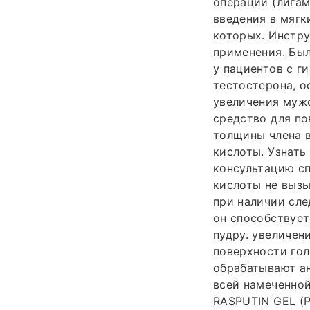
операций (лига
введения в мягк
которых. Инстру
применения. Был
у пациентов с 
тестостерона, о
увеличения мужс
средство для по
толщины члена 
кислоты. Узнать
консультацию сп
кислоты не вызы
при наличии сле
он способствует
пудру. увеличен
поверхности гол
обрабатывают ан
всей намеченной
RASPUTIN GEL (Р