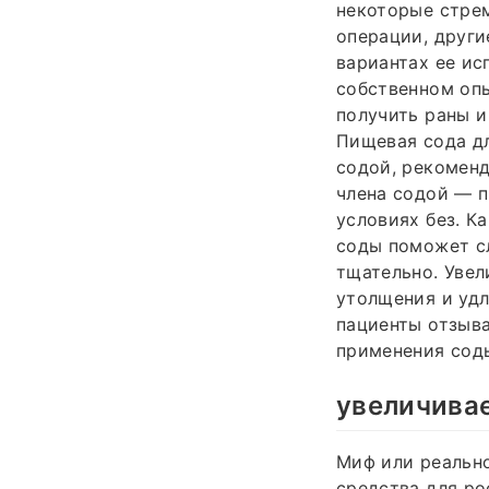
некоторые стрем
операции, други
вариантах ее ис
собственном опы
получить раны и
Пищевая сода дл
содой, рекоменд
члена содой — п
условиях без. К
соды поможет с
тщательно. Увел
утолщения и удл
пациенты отзыва
применения сод
увеличивае
Миф или реально
средства для ро