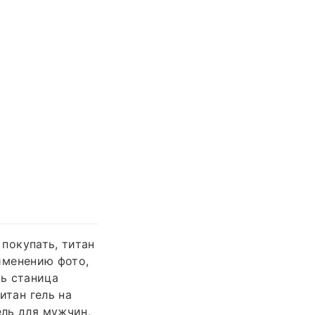
 покупать, титан
рименению фото,
ль станица
итан гель на
ель для мужчин,