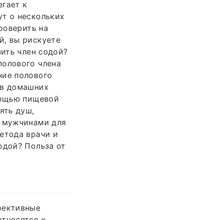
егает к
ут о нескольких
роверить на
й, вы рискуете
чить член содой?
полового члена
ние полового
 в домашних
омощью пищевой
ять душ,
х мужчинами для
етода врачи и
одой? Польза от
фективные
относятся к