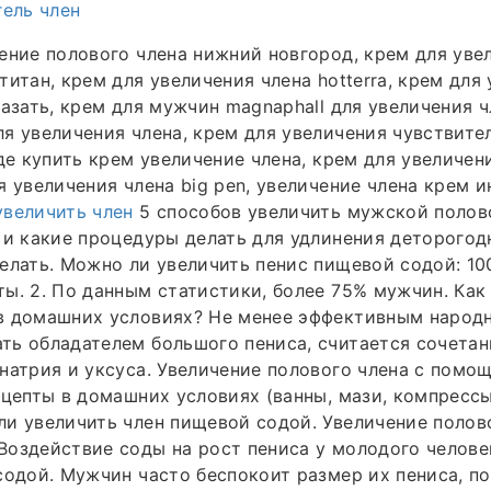
гель член
ение полового члена нижний новгород, крем для уве
титан, крем для увеличения члена hotterra, крем для
казать, крем для мужчин magnaphall для увеличения ч
я увеличения члена, крем для увеличения чувствите
где купить крем увеличение члена, крем для увеличен
я увеличения члена big pen, увеличение члена крем и
увеличить член
5 способов увеличить мужской полов
 и какие процедуры делать для удлинения деторогод
елать. Можно ли увеличить пенис пищевой содой: 10
ы. 2. По данным статистики, более 75% мужчин. Как
в домашних условиях? Не менее эффективным народ
ь обладателем большого пениса, считается сочетан
натрия и уксуса. Увеличение полового члена с пом
ецепты в домашних условиях (ванны, мази, компрессы
и увеличить член пищевой содой. Увеличение полово
оздействие соды на рост пениса у молодого челове
содой. Мужчин часто беспокоит размер их пениса, п