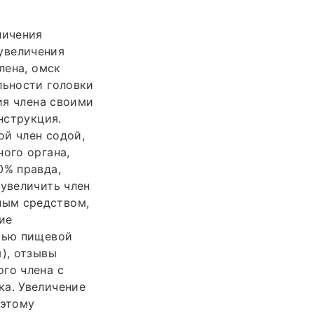
личения
 увеличения
лена, омск
льности головки
ия члена своими
нструкция.
ой член содой,
ного органа,
0% правда,
 увеличить член
ным средством,
ие
ощью пищевой
), отзывы
го члена с
ка. Увеличение
оэтому