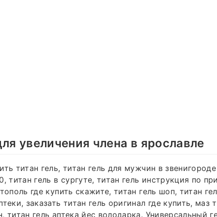
для увеличения члена в ярославле
ить титан гель, титан гель для мужчин в звенигороде
0, титан гель в сургуте, титан гель инструкция по п
тополь где купить скажите, титан гель шоп, титан ге
теки, заказать титан гель оригинал где купить, маз т
, титан гель аптека йес володарка. Универсальный г