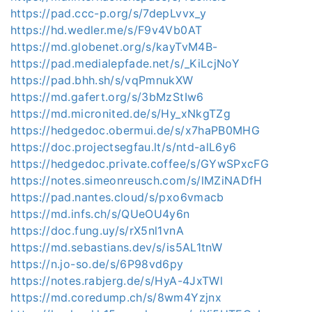
https://pad.ccc-p.org/s/7depLvvx_y
https://hd.wedler.me/s/F9v4Vb0AT
https://md.globenet.org/s/kayTvM4B-
https://pad.medialepfade.net/s/_KiLcjNoY
https://pad.bhh.sh/s/vqPmnukXW
https://md.gafert.org/s/3bMzStIw6
https://md.micronited.de/s/Hy_xNkgTZg
https://hedgedoc.obermui.de/s/x7haPB0MHG
https://doc.projectsegfau.lt/s/ntd-alL6y6
https://hedgedoc.private.coffee/s/GYwSPxcFG
https://notes.simeonreusch.com/s/lMZiNADfH
https://pad.nantes.cloud/s/pxo6vmacb
https://md.infs.ch/s/QUeOU4y6n
https://doc.fung.uy/s/rX5nl1vnA
https://md.sebastians.dev/s/is5AL1tnW
https://n.jo-so.de/s/6P98vd6py
https://notes.rabjerg.de/s/HyA-4JxTWl
https://md.coredump.ch/s/8wm4Yzjnx