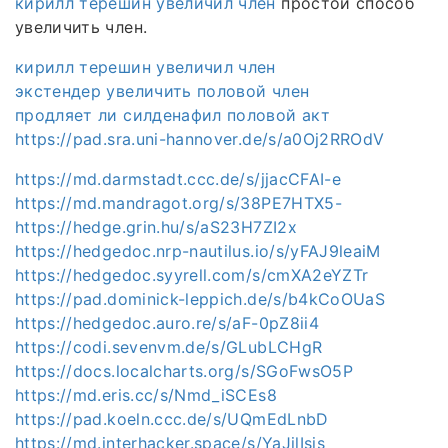
кирилл терешин увеличил член
простой способ
увеличить член.
кирилл терешин увеличил член
экстендер увеличить половой член
продляет ли силденафил половой акт
https://pad.sra.uni-hannover.de/s/a0Oj2RROdV
https://md.darmstadt.ccc.de/s/jjacCFAI-e
https://md.mandragot.org/s/38PE7HTX5-
https://hedge.grin.hu/s/aS23H7ZI2x
https://hedgedoc.nrp-nautilus.io/s/yFAJ9leaiM
https://hedgedoc.syyrell.com/s/cmXA2eYZTr
https://pad.dominick-leppich.de/s/b4kCoOUaS
https://hedgedoc.auro.re/s/aF-0pZ8ii4
https://codi.sevenvm.de/s/GLubLCHgR
https://docs.localcharts.org/s/SGoFwsO5P
https://md.eris.cc/s/Nmd_iSCEs8
https://pad.koeln.ccc.de/s/UQmEdLnbD
https://md.interhacker.space/s/YaJilIsis