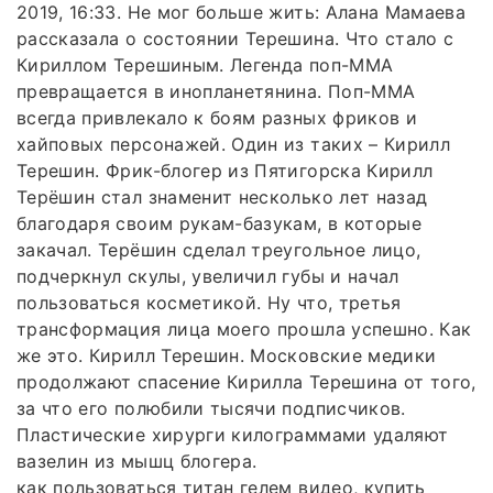
2019, 16:33. Не мог больше жить: Алана Мамаева
рассказала о состоянии Терешина. Что стало с
Кириллом Терешиным. Легенда поп-ММА
превращается в инопланетянина. Поп-ММА
всегда привлекало к боям разных фриков и
хайповых персонажей. Один из таких – Кирилл
Терешин. Фрик-блогер из Пятигорска Кирилл
Терёшин стал знаменит несколько лет назад
благодаря своим рукам-базукам, в которые
закачал. Терёшин сделал треугольное лицо,
подчеркнул скулы, увеличил губы и начал
пользоваться косметикой. Ну что, третья
трансформация лица моего прошла успешно. Как
же это. Кирилл Терешин. Московские медики
продолжают спасение Кирилла Терешина от того,
за что его полюбили тысячи подписчиков.
Пластические хирурги килограммами удаляют
вазелин из мышц блогера.
как пользоваться титан гелем видео, купить