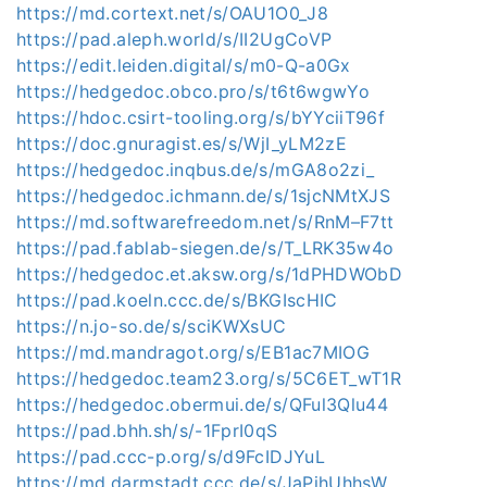
https://md.cortext.net/s/OAU1O0_J8
https://pad.aleph.world/s/II2UgCoVP
https://edit.leiden.digital/s/m0-Q-a0Gx
https://hedgedoc.obco.pro/s/t6t6wgwYo
https://hdoc.csirt-tooling.org/s/bYYciiT96f
https://doc.gnuragist.es/s/WjI_yLM2zE
https://hedgedoc.inqbus.de/s/mGA8o2zi_
https://hedgedoc.ichmann.de/s/1sjcNMtXJS
https://md.softwarefreedom.net/s/RnM–F7tt
https://pad.fablab-siegen.de/s/T_LRK35w4o
https://hedgedoc.et.aksw.org/s/1dPHDWObD
https://pad.koeln.ccc.de/s/BKGIscHIC
https://n.jo-so.de/s/sciKWXsUC
https://md.mandragot.org/s/EB1ac7MIOG
https://hedgedoc.team23.org/s/5C6ET_wT1R
https://hedgedoc.obermui.de/s/QFul3Qlu44
https://pad.bhh.sh/s/-1FprI0qS
https://pad.ccc-p.org/s/d9FcIDJYuL
https://md.darmstadt.ccc.de/s/JaPihUhhsW