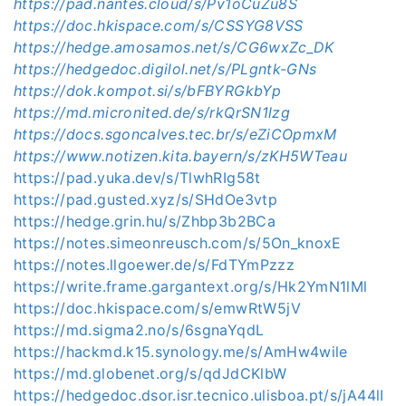
https://pad.nantes.cloud/s/Pv1oCuZu8S
https://doc.hkispace.com/s/CSSYG8VSS
https://hedge.amosamos.net/s/CG6wxZc_DK
https://hedgedoc.digilol.net/s/PLgntk-GNs
https://dok.kompot.si/s/bFBYRGkbYp
https://md.micronited.de/s/rkQrSN1lzg
https://docs.sgoncalves.tec.br/s/eZiCOpmxM
https://www.notizen.kita.bayern/s/zKH5WTeau
https://pad.yuka.dev/s/TlwhRIg58t
https://pad.gusted.xyz/s/SHdOe3vtp
https://hedge.grin.hu/s/Zhbp3b2BCa
https://notes.simeonreusch.com/s/5On_knoxE
https://notes.llgoewer.de/s/FdTYmPzzz
https://write.frame.gargantext.org/s/Hk2YmN1lMl
https://doc.hkispace.com/s/emwRtW5jV
https://md.sigma2.no/s/6sgnaYqdL
https://hackmd.k15.synology.me/s/AmHw4wile
https://md.globenet.org/s/qdJdCKlbW
https://hedgedoc.dsor.isr.tecnico.ulisboa.pt/s/jA44lI