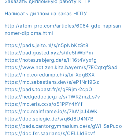
Заказать дипломную работу КГТУ
Написать диплом на заказ НГПУ
http://atom-pro.com/articles/6064-gde-napisan-
nomer-diploma.html
https://pads.jeito.nl/s/n5pNbKzSt8
https://pad.gusted.xyz/s/ife5hWbPm
https://notes.rabjerg.de/s/H16t4Vyxfg
https://www.notizen.kita.bayern/s/7ECqtqfSa4
https://md.coredump.ch/s/birXdgBXX
https://md.sebastians.dev/s/eP1Nr19Gz
https://pads.tobast.fr/s/gFRjm-2cpO
https://hedgedoc.jcg.re/s/TWRZmzLs7v
https://md.eris.cc/s/o51PPY4hYf
https://md.mainframe.io/s/7IuVjaJ4WK
https://doc.spiegie.de/s/q6d8U4N7B
https://pads.cantorgymnasium.de/s/gWHSaPudo
https://doc.fsr.saarland/s/CELLld6cvf