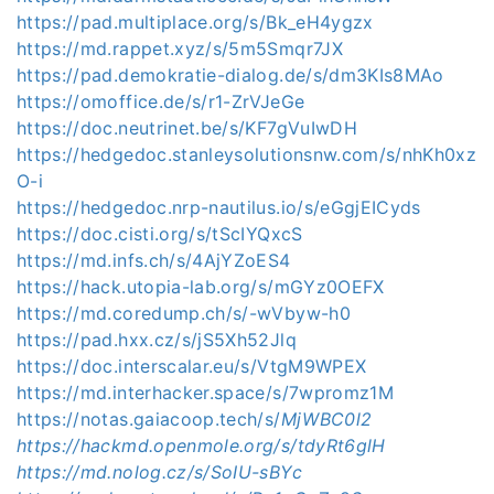
https://pad.multiplace.org/s/Bk_eH4ygzx
https://md.rappet.xyz/s/5m5Smqr7JX
https://pad.demokratie-dialog.de/s/dm3KIs8MAo
https://omoffice.de/s/r1-ZrVJeGe
https://doc.neutrinet.be/s/KF7gVuIwDH
https://hedgedoc.stanleysolutionsnw.com/s/nhKh0xz
O-i
https://hedgedoc.nrp-nautilus.io/s/eGgjEICyds
https://doc.cisti.org/s/tScIYQxcS
https://md.infs.ch/s/4AjYZoES4
https://hack.utopia-lab.org/s/mGYz0OEFX
https://md.coredump.ch/s/-wVbyw-h0
https://pad.hxx.cz/s/jS5Xh52Jlq
https://doc.interscalar.eu/s/VtgM9WPEX
https://md.interhacker.space/s/7wpromz1M
https://notas.gaiacoop.tech/s/
MjWBC0l2
https://hackmd.openmole.org/s/tdyRt6glH
https://md.nolog.cz/s/SoIU-sBYc