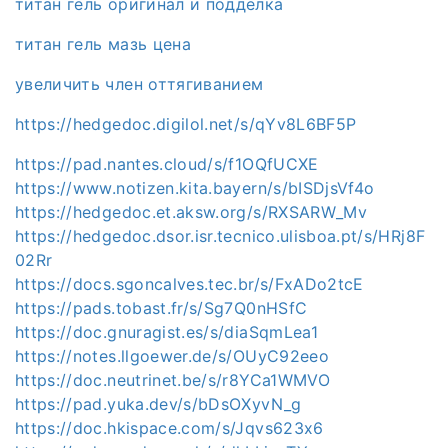
титан гель оригинал и подделка
титан гель мазь цена
увеличить член оттягиванием
https://hedgedoc.digilol.net/s/qYv8L6BF5P
https://pad.nantes.cloud/s/f1OQfUCXE
https://www.notizen.kita.bayern/s/bISDjsVf4o
https://hedgedoc.et.aksw.org/s/RXSARW_Mv
https://hedgedoc.dsor.isr.tecnico.ulisboa.pt/s/HRj8F
02Rr
https://docs.sgoncalves.tec.br/s/FxADo2tcE
https://pads.tobast.fr/s/Sg7Q0nHSfC
https://doc.gnuragist.es/s/diaSqmLea1
https://notes.llgoewer.de/s/OUyC92eeo
https://doc.neutrinet.be/s/r8YCa1WMVO
https://pad.yuka.dev/s/bDsOXyvN_g
https://doc.hkispace.com/s/Jqvs623x6