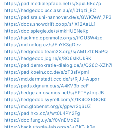
https://pad.medialepfade.net/s/SpxL6Ec7p
https://hedgedoc.ucc.asn.au/s/i01qzi_EC
https://pad.sra.uni-hannover.de/s/GWK7eW_7P3
https://docs.snowdrift.coop/s/IX12AaLL1
https://doc.spiegie.de/s/mkHUENeKp
https://hackmd.openmole.org/s/ifGU3W4zc
https://md.nolog.cz/s/EnYK3gDev
https://hedgedoc.team23.org/s/AMTZtbN5PQ
https://hedgedoc.jcg.re/s/8O6slKUkRK
https://pad.demokratie-dialog.de/s/Q26C-XZh7I
https://pad.koeln.ccc.de/s/zT3sfVpmi
https://md.darmstadt.ccc.de/s/RjJJ-Aupxr
https://pads.dgnum.eu/s/A4KV3bIceF
https://hedge.amosamos.net/s/EPTEyJbqUB
https://hedgedoc.syyrell.com/s/1K4O36GQBb
https://md.globenet.org/s/gpwr3q6UZ
https://pad.hxx.cz/s/wt0L4PY2Fg
https://doc.fung.uy/s/f0VnEMxZ9
https://hack.utopia-lab.org/s/-u3KC_k0e