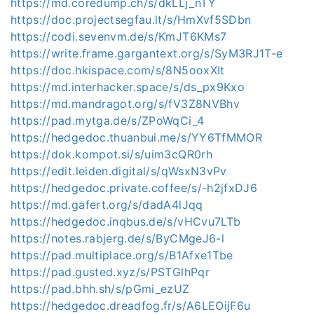
https://md.coredump.ch/s/dkLLj_nTY
https://doc.projectsegfau.lt/s/HmXvf5SDbn
https://codi.sevenvm.de/s/KmJT6KMs7
https://write.frame.gargantext.org/s/SyM3RJ1T-e
https://doc.hkispace.com/s/8N5ooxXIt
https://md.interhacker.space/s/ds_px9Kxo
https://md.mandragot.org/s/fV3Z8NVBhv
https://pad.mytga.de/s/ZPoWqCi_4
https://hedgedoc.thuanbui.me/s/YY6TfMMOR
https://dok.kompot.si/s/uim3cQR0rh
https://edit.leiden.digital/s/qWsxN3vPv
https://hedgedoc.private.coffee/s/-h2jfxDJ6
https://md.gafert.org/s/dadA4lJqq
https://hedgedoc.inqbus.de/s/vHCvu7LTb
https://notes.rabjerg.de/s/ByCMgeJ6-l
https://pad.multiplace.org/s/B1Afxe1Tbe
https://pad.gusted.xyz/s/PSTGlhPqr
https://pad.bhh.sh/s/pGmi_ezUZ
https://hedgedoc.dreadfog.fr/s/A6LEOijF6u