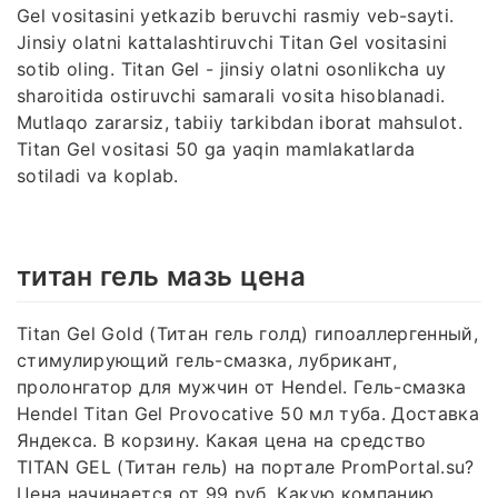
Gel vositasini yetkazib beruvchi rasmiy veb-sayti.
Jinsiy olatni kattalashtiruvchi Titan Gel vositasini
sotib oling. Titan Gel - jinsiy olatni osonlikcha uy
sharoitida ostiruvchi samarali vosita hisoblanadi.
Mutlaqo zararsiz, tabiiy tarkibdan iborat mahsulot.
Titan Gel vositasi 50 ga yaqin mamlakatlarda
sotiladi va koplab.
титан гель мазь цена
Titan Gel Gold (Титан гель голд) гипоаллергенный,
стимулирующий гель-смазка, лубрикант,
пролонгатор для мужчин от Hendel. Гель-смазка
Hendel Titan Gel Provocative 50 мл туба. Доставка
Яндекса. В корзину. Какая цена на средство
TITAN GEL (Титан гель) на портале PromPortal.su?
Цена начинается от 99 руб. Какую компанию