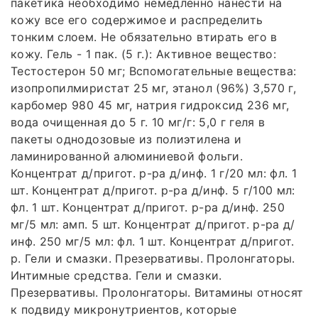
пакетика необходимо немедленно нанести на
кожу все его содержимое и распределить
тонким слоем. Не обязательно втирать его в
кожу. Гель - 1 пак. (5 г.): Активное вещество:
Тестостерон 50 мг; Вспомогательные вещества:
изопропилмиристат 25 мг, этанол (96%) 3,570 г,
карбомер 980 45 мг, натрия гидроксид 236 мг,
вода очищенная до 5 г. 10 мг/г: 5,0 г геля в
пакеты однодозовые из полиэтилена и
ламинированной алюминиевой фольги.
Концентрат д/при­гот. р-ра д/инф. 1 г/20 мл: фл. 1
шт. Концентрат д/при­гот. р-ра д/инф. 5 г/100 мл:
фл. 1 шт. Концентрат д/при­гот. р-ра д/инф. 250
мг/5 мл: амп. 5 шт. Концентрат д/при­гот. р-ра д/
инф. 250 мг/5 мл: фл. 1 шт. Концентрат д/при­гот.
р. Гели и смазки. Презервативы. Пролонгаторы.
Интимные средства. Гели и смазки.
Презервативы. Пролонгаторы. Витамины относят
к подвиду микронутриентов, которые