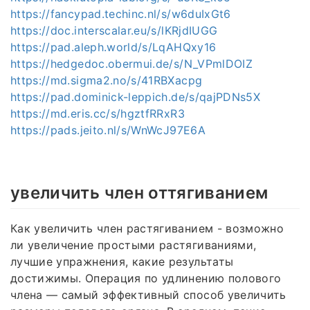
https://fancypad.techinc.nl/s/w6duIxGt6
https://doc.interscalar.eu/s/lKRjdIUGG
https://pad.aleph.world/s/LqAHQxy16
https://hedgedoc.obermui.de/s/N_VPmlDOIZ
https://md.sigma2.no/s/41RBXacpg
https://pad.dominick-leppich.de/s/qajPDNs5X
https://md.eris.cc/s/hgztfRRxR3
https://pads.jeito.nl/s/WnWcJ97E6A
увеличить член оттягиванием
Как увеличить член растягиванием - возможно
ли увеличение простыми растягиваниями,
лучшие упражнения, какие результаты
достижимы. Операция по удлинению полового
члена — самый эффективный способ увеличить